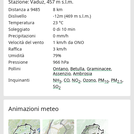
Stazione: Vaduz, 457 m s.l.m.
Distanza a 9485
8 km
Dislivello
-12m (469 m s.l.m.)
Temperatura
23 °C
Soleggiato
0 di 10 min
Precipitazioni
0 mm/h
Velocità del vento
1 km/h
da ONO
Raffica
3 km/h
Umidità
79%
Pressione
966 hPa
Pollini
Ontano
,
Betulla
,
Graminacee
,
Assenzio
,
Ambrosia
Inquinanti
NH
,
CO
,
NO
,
Ozono
,
PM
,
PM
,
3
2
10
2.5
SO
2
Animazioni meteo