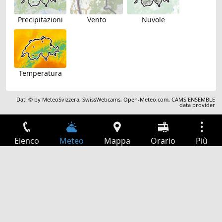
Precipitazioni
Vento
Nuvole
Temperatura
Dati © by
MeteoSvizzera
,
SwissWebcams
,
Open-Meteo.com
,
CAMS ENSEMBLE
data provider
Elenco
Meteo
Mappa
Orario
Più
Accesso
Servizi
Tabella partenze