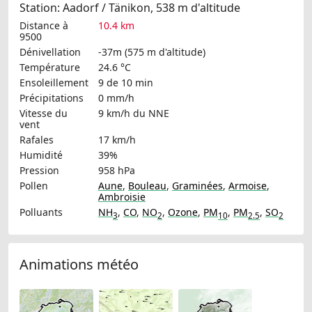
Station: Aadorf / Tänikon, 538 m d'altitude
Distance à
10.4 km
9500
Dénivellation
-37m (575 m d'altitude)
Température
24.6 °C
Ensoleillement
9 de 10 min
Précipitations
0 mm/h
Vitesse du
9 km/h
du NNE
vent
Rafales
17 km/h
Humidité
39%
Pression
958 hPa
Pollen
Aune
,
Bouleau
,
Graminées
,
Armoise
,
Ambroisie
Polluants
NH
,
CO
,
NO
,
Ozone
,
PM
,
PM
,
SO
3
2
10
2.5
2
Animations météo