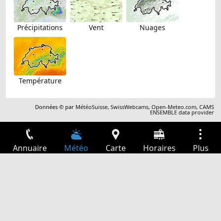
Précipitations
Vent
Nuages
Température
Données © par
MétéoSuisse
,
SwissWebcams
,
Open-Meteo.com
,
CAMS
ENSEMBLE data provider
Annuaire
Météo
Carte
Horaires
Plus
Connexion
Services
Départs