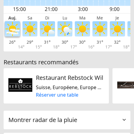
Auj.
Sa
Di
Lu
Ma
Me
Je
26°
29°
31°
30°
30°
31°
32°
3
14°
15°
18°
17°
16°
17°
18°
Restaurants recommandés
Restaurant Rebstock Wil
Suisse, Européene, Europe Centrale
Réserver une table
Montrer radar de la pluie