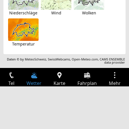
Niederschläge
Wind
Wolken
Temperatur
Daten © by
MeteoSchweiz
,
SwissWebcams
,
Open-Meteo.com
,
CAMS ENSEMBLE
data provider
Tel
Wetter
Karte
Fahrplan
Mehr
Anmelden
Dienste
Abfahrtstabelle