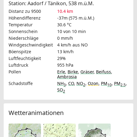
Station: Aadorf / Tänikon, 538 m.ü.M.
Distanz zu 9500
10.4 km
Höhendifferenz
-37m (575 m.ü.M.)
Temperatur
30.6 °C
Sonnenschein
10 von 10 min
Niederschläge
0 mm/h
Windgeschwindigkeit
4 km/h
aus NO
Böenspitze
13 km/h
Luftfeuchtigkeit
29%
Luftdruck
955 hPa
Pollen
Erle
,
Birke
,
Gräser
,
Beifuss
,
Ambrosia
Schadstoffe
NH
,
CO
,
NO
,
Ozon
,
PM
,
PM
,
3
2
10
2.5
SO
2
Wetteranimationen