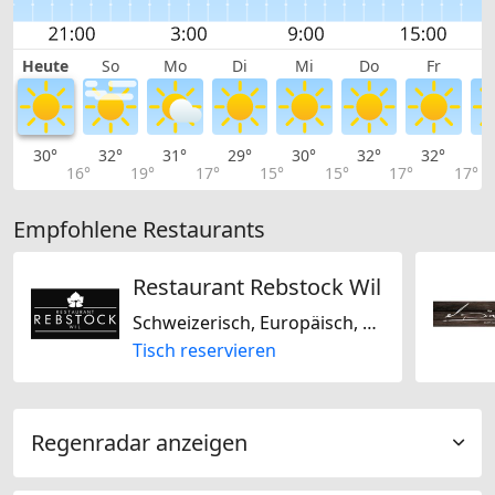
Heute
So
Mo
Di
Mi
Do
Fr
30°
32°
31°
29°
30°
32°
32°
3
16°
19°
17°
15°
15°
17°
17°
Empfohlene Restaurants
Restaurant Rebstock Wil
Schweizerisch, Europäisch, Mitteleuropäisch
Tisch reservieren
Regenradar anzeigen