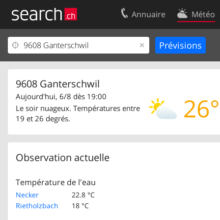
Annuaire
Météo
Votre inscription
Contact
Centre clients
Conditions d’
Mentions Légales
Protection 
9608 Ganterschwil
Aujourd'hui, 6/8 dès 19:00
26°
Le soir nuageux. Températures entre
19 et 26 degrés.
Observation actuelle
Température de l'eau
Necker
22.8 °C
Rietholzbach
18 °C