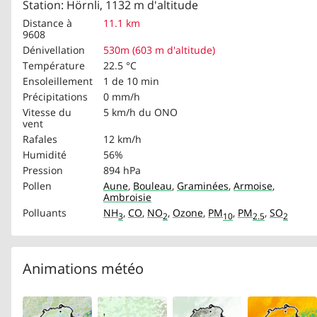
Station: Hörnli, 1132 m d'altitude
Distance à
11.1 km
9608
Dénivellation
530m (603 m d'altitude)
Température
22.5 °C
Ensoleillement
1 de 10 min
Précipitations
0 mm/h
Vitesse du
5 km/h
du ONO
vent
Rafales
12 km/h
Humidité
56%
Pression
894 hPa
Pollen
Aune
,
Bouleau
,
Graminées
,
Armoise
,
Ambroisie
Polluants
NH
,
CO
,
NO
,
Ozone
,
PM
,
PM
,
SO
3
2
10
2.5
2
Animations météo