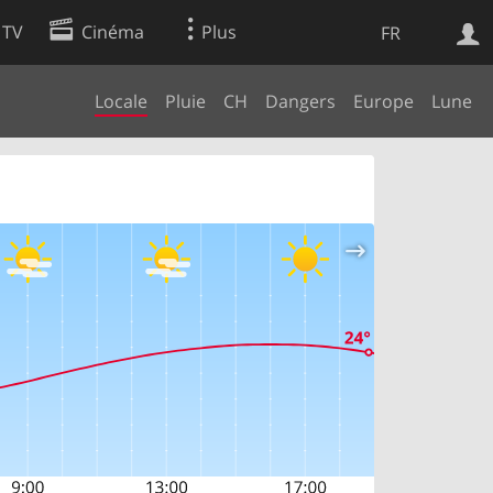
 TV
Cinéma
Plus
FR
Locale
Pluie
CH
Dangers
Europe
Lune
es
Web
Apps