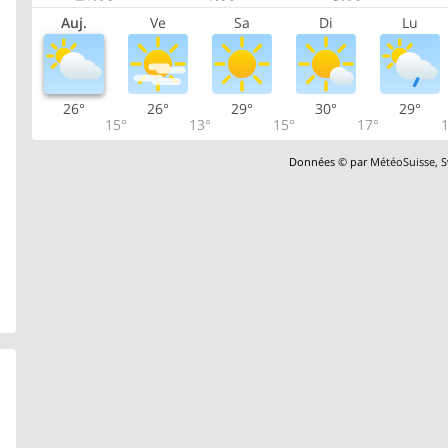
Auj.
Ve
Sa
Di
Lu
26°
26°
29°
30°
29°
15°
13°
15°
17°
1
Données © par
MétéoSuisse
,
S