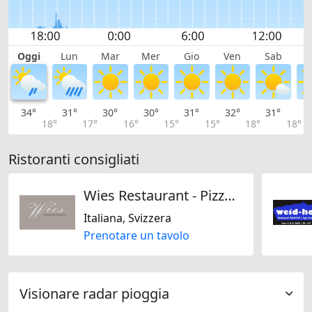
Oggi
Lun
Mar
Mer
Gio
Ven
Sab
D
34°
31°
30°
30°
31°
32°
31°
2
18°
17°
16°
15°
15°
18°
18°
Ristoranti consigliati
Wies Restaurant - Pizzeria
Italiana, Svizzera
Prenotare un tavolo
Visionare radar pioggia