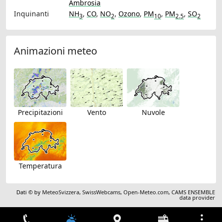
Ambrosia
Inquinanti
NH
,
CO
,
NO
,
Ozono
,
PM
,
PM
,
SO
3
2
10
2.5
2
Animazioni meteo
Precipitazioni
Vento
Nuvole
Temperatura
Dati © by
MeteoSvizzera
,
SwissWebcams
,
Open-Meteo.com
,
CAMS ENSEMBLE
data provider