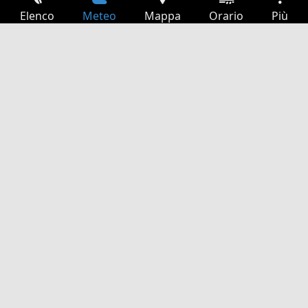
Elenco
Meteo
Mappa
Orario
Più
Accesso
Servizi
Tabella partenze
Tempo libero
Guida TV
Cinema
Ricerca Web
App