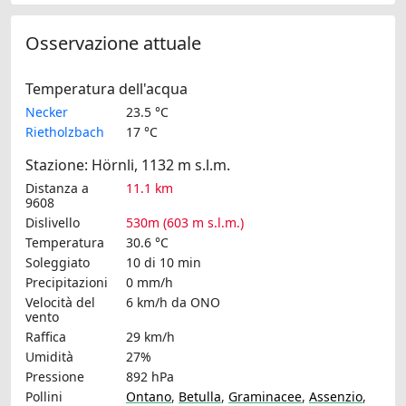
Osservazione attuale
Temperatura dell'acqua
Necker
23.5 °C
Rietholzbach
17 °C
Stazione: Hörnli, 1132 m s.l.m.
Distanza a
11.1 km
9608
Dislivello
530m (603 m s.l.m.)
Temperatura
30.6 °C
Soleggiato
10 di 10 min
Precipitazioni
0 mm/h
Velocità del
6 km/h
da ONO
vento
Raffica
29 km/h
Umidità
27%
Pressione
892 hPa
Pollini
Ontano
,
Betulla
,
Graminacee
,
Assenzio
,