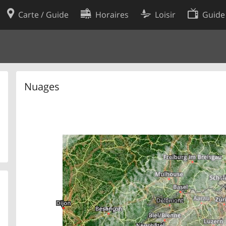
Carte / Guide
Horaires
Loisir
Guide
Politique en matière de cooki
utilisation
Préférences de cookies
des données
Développeurs
Nuages