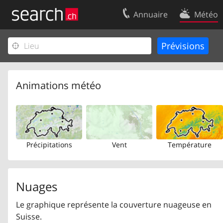
Annuaire
Météo
Votre inscription
Contact
Centre clients
Conditions d’
Mentions Légales
Protection 
Animations météo
Précipitations
Vent
Température
Nuages
Le graphique représente la couverture nuageuse en
Suisse.