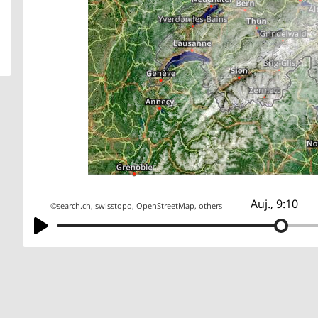
Auj., 9:10
©
search.ch
,
swisstopo
,
OpenStreetMap
,
others