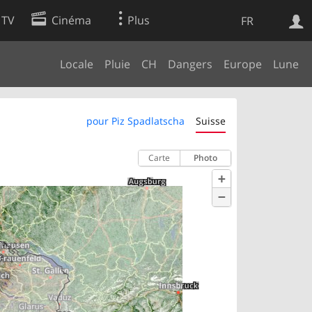
 TV
Cinéma
Plus
FR
Locale
Pluie
CH
Dangers
Europe
Lune
es
Web
Apps
pour Piz Spadlatscha
Suisse
Carte
Photo
+
−