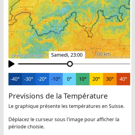
100 km
Samedi, 23:00
©
search.ch
,
swisstopo
,
OpenStreetMap
,
others
-40°
-30°
-20°
-10°
0°
10°
20°
30°
40°
Previsions de la Température
Le graphique présente les températures en Suisse.
Déplacez le curseur sous l'image pour afficher la
période choisie.