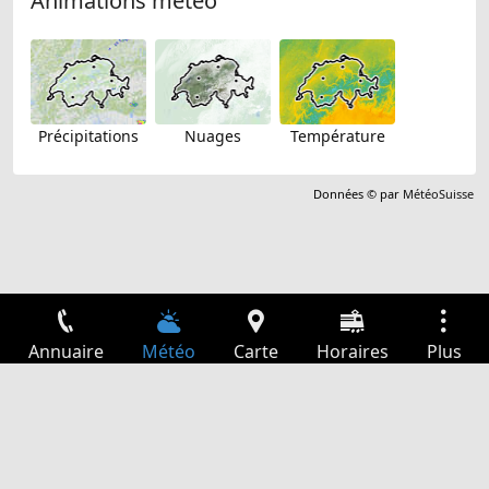
Animations météo
Précipitations
Nuages
Température
Données © par
MétéoSuisse
Annuaire
Météo
Carte
Horaires
Plus
Connexion
Services