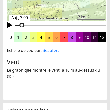
3 km
Auj., 3:00
©
search.ch
,
swisstopo
,
OpenStreetMap
,
others
0
1
2
3
4
5
6
7
8
9
10
11
12
Échelle de couleur:
Beaufort
Vent
Le graphique montre le vent (à 10 m au-dessus du
sol).