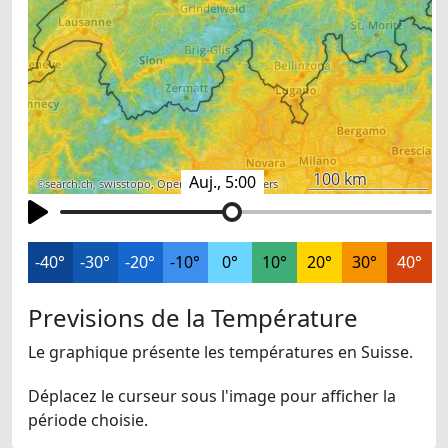
100 km
Auj., 5:00
©
search.ch
,
swisstopo
,
OpenStreetMap
,
others
-40°
-30°
-20°
-10°
0°
10°
20°
30°
40°
Previsions de la Température
Le graphique présente les températures en Suisse.
Déplacez le curseur sous l'image pour afficher la
période choisie.