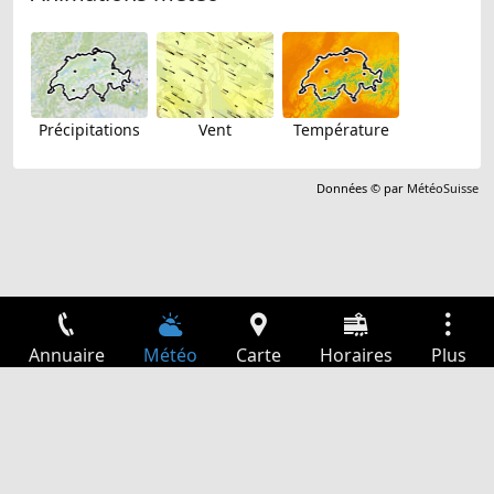
Précipitations
Vent
Température
Données © par
MétéoSuisse
Annuaire
Météo
Carte
Horaires
Plus
Connexion
Services