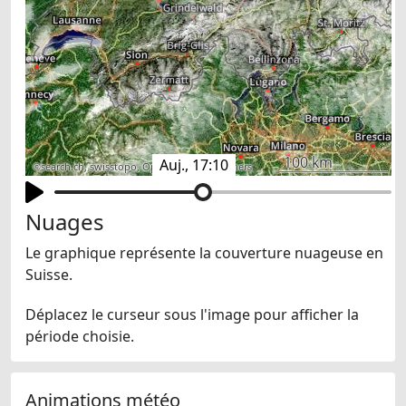
100 km
Auj., 17:10
©
search.ch
,
swisstopo
,
OpenStreetMap
,
others
Nuages
Le graphique représente la couverture nuageuse en
Suisse.
Déplacez le curseur sous l'image pour afficher la
période choisie.
Animations météo