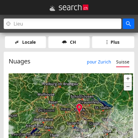
Locale
CH
Plus
Nuages
pour Zurich
Suisse
+
−