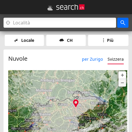
Locale
CH
Più
Nuvole
per Zurigo
Svizzera
+
−