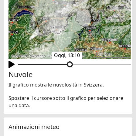
100 km
Oggi, 13:10
©
search.ch
,
swisstopo
,
OpenStreetMap
,
others
Nuvole
Il grafico mostra le nuvolosità in Svizzera.
Spostare il cursore sotto il grafico per selezionare
una data.
Animazioni meteo