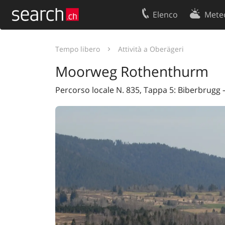
Elenco
Mete
Il vostro profolio
Contatti
Tempo libero
Attività a Oberägeri
Area clienti
Condizioni d’u
Moorweg Rothenthurm
Informazioni Legali
Protezione dei
Percorso locale N. 835, Tappa 5: Biberbrugg