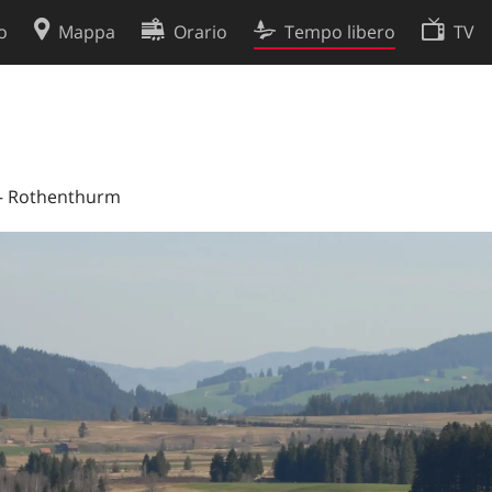
o
Mappa
Orario
Tempo libero
TV
Politica sui cookie
so
Preferenze cookie
 dati
Sviluppatori
 – Rothenthurm