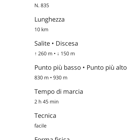
N. 835
Lunghezza
10 km
Salite • Discesa
↑ 260 m • ↓ 150 m
Punto più basso • Punto più alto
830 m • 930 m
Tempo di marcia
2 h 45 min
Tecnica
facile
Forma fisica