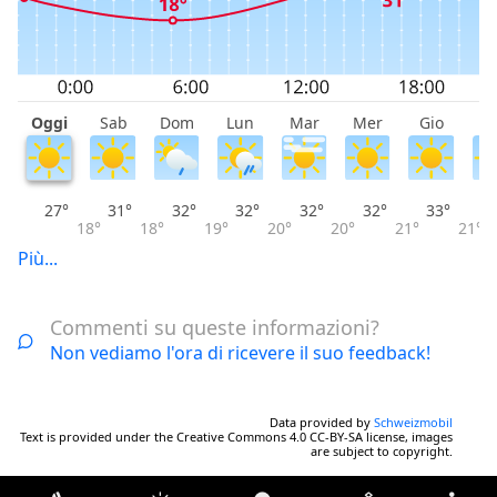
Oggi
Sab
Dom
Lun
Mar
Mer
Gio
V
27°
31°
32°
32°
32°
32°
33°
18°
18°
19°
20°
20°
21°
21°
Più...
Commenti su queste informazioni?
Non vediamo l'ora di ricevere il suo feedback!
Data provided by
Schweizmobil
Text is provided under the Creative Commons 4.0 CC-BY-SA license, images
are subject to copyright.