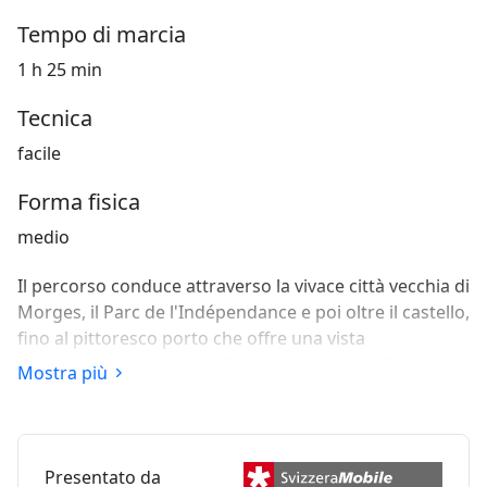
Tempo di marcia
1 h 25 min
Tecnica
facile
Forma fisica
medio
Il percorso conduce attraverso la vivace città vecchia di
Morges, il Parc de l'Indépendance e poi oltre il castello,
fino al pittoresco porto che offre una vista
impressionante sul lago. Con il panorama delle
Mostra più
montagne e il Monte Bianco come sfondo, l’itinerario
continua lungo la riva del lago fino a Préverenges.
Presentato da