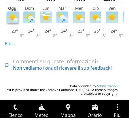
Oggi
Dom
Lun
Mar
Mer
Gio
Ven
S
23°
24°
24°
24°
23°
25°
24°
9°
8°
8°
8°
8°
8°
9°
Più...
Commenti su queste informazioni?
Non vediamo l'ora di ricevere il suo feedback!
Data provided by
Schweizmobil
Text is provided under the Creative Commons 4.0 CC-BY-SA license, images
are subject to copyright.
Elenco
Meteo
Mappa
Orario
Più