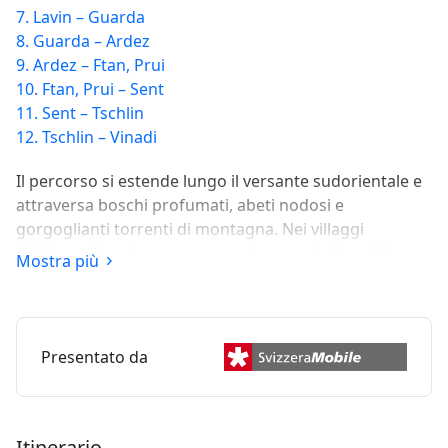
7. Lavin – Guarda
8. Guarda – Ardez
9. Ardez – Ftan, Prui
10. Ftan, Prui – Sent
11. Sent – Tschlin
12. Tschlin – Vinadi
Il percorso si estende lungo il versante sudorientale e
attraversa boschi profumati, abeti nodosi e
gorgoglianti torrenti di montagna. Nei villaggi
dell’Engadina si possono scoprire massicci muri in
Mostra più
pietra, archi a tutto sesto, tipici bovindi e vicoli
misteriosi. La vista panoramica sulle possenti catene
montuose è impressionante.
Presentato da
Itinerario