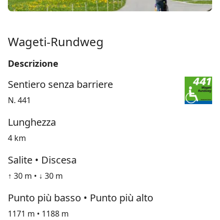
Wageti-Rundweg
Descrizione
Sentiero senza barriere
N. 441
Lunghezza
4 km
Salite • Discesa
↑ 30 m • ↓ 30 m
Punto più basso • Punto più alto
1171 m • 1188 m