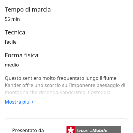
Tempo di marcia
55 min
Tecnica
facile
Forma fisica
medio
Questo sentiero molto frequentato lungo il fiume
Kander offre uno scorcio sull’imponente paesaggio di
montagna che circonda Kandersteg. Costeggia
l’International Scout Centre, case coloniche riccamente
Mostra più
decorate e l’idilliaco Muggenseeli.
Presentato da