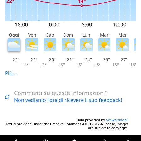
Oggi
Ven
Sab
Dom
Lun
Mar
Mer
G
22°
22°
25°
25°
24°
26°
27°
14°
13°
16°
15°
15°
15°
16°
Più...
Commenti su queste informazioni?
Non vediamo l'ora di ricevere il suo feedback!
Data provided by
Schweizmobil
Text is provided under the Creative Commons 4.0 CC-BY-SA license, images
are subject to copyright.