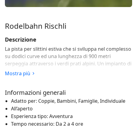
Rodelbahn Rischli
Descrizione
La pista per slittini estiva che si sviluppa nel complesso
su dodici curve ed una lunghezza di 900 metri
serpeggia attraverso i verdi prati alpini. Un impianto di
risalita trasporta comodamente al punto di partenza
Mostra più
gli appassionati di slittino. La pista per slittini si trova
all'ingresso di Sörenberg, direttamente sulla
Informazioni generali
Hauptstrasse ed accanto all'Hotel Rischli. Un
divertimento estivo per tutta la famiglia.
Adatto per: Coppie, Bambini, Famiglie, Individuale
All’aperto
Esperienza tipo: Avventura
Tempo necessario: Da 2 a 4 ore