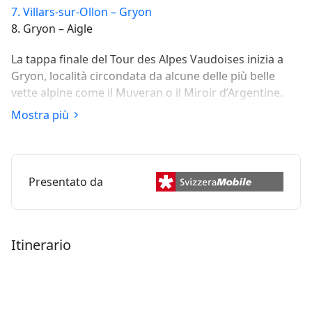
7. Villars-sur-Ollon – Gryon
8. Gryon – Aigle
La tappa finale del Tour des Alpes Vaudoises inizia a
Gryon, località circondata da alcune delle più belle
vette alpine come il Muveran o il Miroir d’Argentine.
Gran parte del percorso verso Aigle, meta finale della
Mostra più
tappa, si snoda attraverso i vigneti.
Presentato da
Itinerario