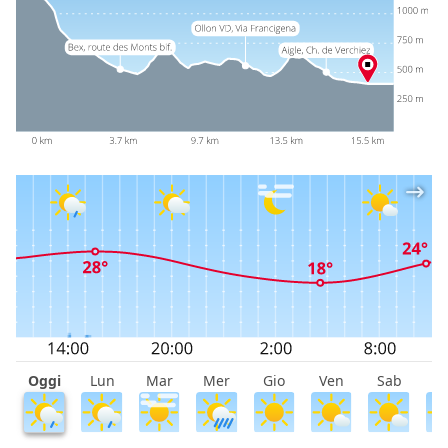
Oggi
Lun
Mar
Mer
Gio
Ven
Sab
D