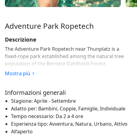
Adventure Park Ropetech
Descrizione
The Adventure Park Ropetech near Thunplatz is a
fixed-rope park established among the natural tree
population of the Bernese Dählhölzli Forest.
Mostra più
Il parco avventura Ropetech, situato nei pressi della
Thunplatz, è un percorso sospeso di corde allestito tra
gli alberi della foresta del Dählhölzli a Berne. 6 percorsi
Informazioni generali
di vari gradi di difficoltà permettono ai visitatori di
Stagione: Aprile - Settembre
scoprire la foresta sotto una nuova prospettiva, a
Adatto per: Bambini, Coppie, Famiglie, Individuale
un’altezza che va dai 4 ai 18 metri. Per i più piccoli che
Tempo necessario: Da 2 a 4 ore
abbiano compiuto almeno quattro anni vi sono diversi
Esperienza tipo: Avventura, Natura, Urbano, Attivo
percorsi quasi a livello del suolo, mentre per i più
All’aperto
coraggiosi il "Powerfan" fornirà qualche brivido in più,