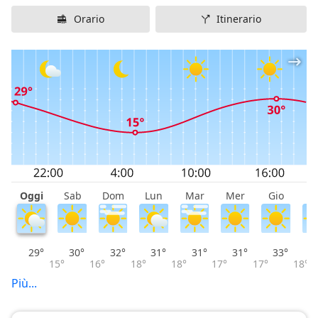
Orario
Itinerario
Oggi
Sab
Dom
Lun
Mar
Mer
Gio
V
29°
30°
32°
31°
31°
31°
33°
15°
16°
18°
18°
17°
17°
18°
Più...