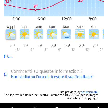
Oggi
Sab
Dom
Lun
Mar
Mer
Gio
V
13°
23°
23°
24°
23°
23°
24°
8°
9°
8°
9°
8°
8°
9°
Più...
Commenti su queste informazioni?
Non vediamo l'ora di ricevere il suo feedback!
Data provided by
Schweizmobil
Text is provided under the Creative Commons 4.0 CC-BY-SA license, images
are subject to copyright.