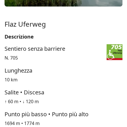
Flaz Uferweg
Descrizione
Sentiero senza barriere
N. 705
Lunghezza
10 km
Salite • Discesa
↑ 60 m • ↓ 120 m
Punto più basso • Punto più alto
1694 m • 1774 m