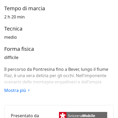
Tempo di marcia
2 h 20 min
Tecnica
medio
Forma fisica
difficile
Il percorso da Pontresina fino a Bever, lungo il fiume
Flaz, è una vera delizia per gli occhi. Nell'imponente
scenario delle montagne engadinesi e dall'ampia
vallata rigogliosa, si seguono le acque increspate.
Mostra più
Presentato da