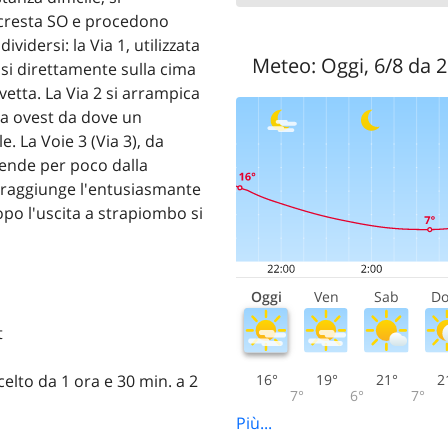
 cresta SO e procedono
idersi: la Via 1, utilizzata
Meteo:
Oggi, 6/8 da 
osi direttamente sulla cima
 vetta. La Via 2 si arrampica
ma ovest da dove un
. La Voie 3 (Via 3), da
 scende per poco dalla
i raggiunge l'entusiasmante
opo l'uscita a strapiombo si
Oggi
Ven
Sab
D
t
16°
19°
21°
2
elto da 1 ora e 30 min. a 2
7°
6°
7°
Più...