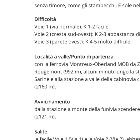
senza timore, come gli stambecchi. E sole ne
Difficoltà
Voie 1 (via normale): K 1-2 facile.
Voie 2 (cresta sud-ovest): K 2-3 abbastanza dif
Voie 3 (parete ovest): K 4-5 molto difficile.
Località a valle/Punto di partenza
con la ferrovia Montreux-Oberland MOB da
Rougemont (992 m), alcuni minuti lungo la s
Sarine e alla stazione a valle della cabinovia
(2160 m).
Avvicinamento
dalla stazione a monte della funivia scender
(2121 m).
Salite
la facile Voie 1 (Via 1) e la Voie 2 (Via 2), abbas