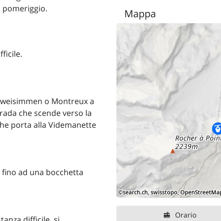
l pomeriggio.
Mappa
ficile.
 Zweisimmen o Montreux a
trada che scende verso la
 che porta alla Videmanette
e fino ad una bocchetta
Orario
tanza difficile, si