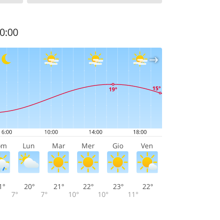
20:00
om
Lun
Mar
Mer
Gio
Ven
1°
20°
21°
22°
23°
22°
7°
7°
10°
10°
11°