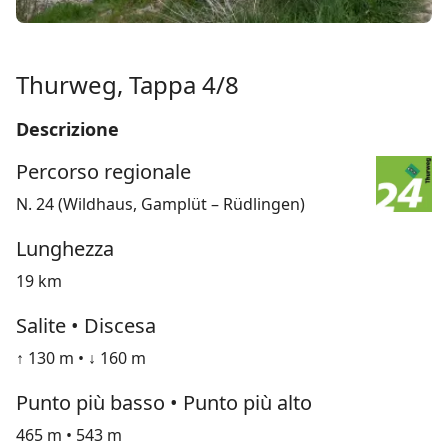
Thurweg, Tappa 4/8
Descrizione
Percorso regionale
N. 24 (Wildhaus, Gamplüt – Rüdlingen)
Lunghezza
19 km
Salite • Discesa
↑ 130 m • ↓ 160 m
Punto più basso • Punto più alto
465 m • 543 m