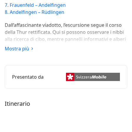
7. Frauenfeld – Andelfingen
8. Andelfingen – Rüdlingen
Dall’affascinante viadotto, l’escursione segue il corso
della Thur rettificata. Qui si possono osservare i nibbi
alla ricerca di cibo, mentre pannelli informativi e alberi
rosicchiati offrono informazioni sui castori che abitano
Mostra più
questa regione. I boschi ripariali, i ponti storici e
l’incantevole centro di Bischofszell sono le ulteriori
attrazioni di questa tappa pianeggiante.
Presentato da
Itinerario