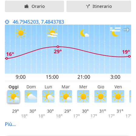
Orario
Itinerario
46.7945203, 7.4843783
Oggi
Dom
Lun
Mar
Mer
Gio
Ven
S
29°
30°
30°
29°
30°
31°
31°
18°
18°
18°
17°
17°
17°
17°
Più...