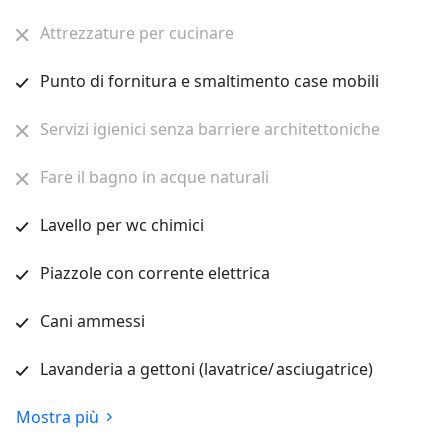
Attrezzature per cucinare
Punto di fornitura e smaltimento case mobili
Servizi igienici senza barriere architettoniche
Fare il bagno in acque naturali
Lavello per wc chimici
Piazzole con corrente elettrica
Cani ammessi
Lavanderia a gettoni (lavatrice/ asciugatrice)
Mostra più