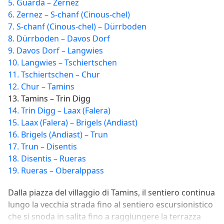
5. Guarda – Zernez
6. Zernez – S-chanf (Cinous-chel)
7. S-chanf (Cinous-chel) – Dürrboden
8. Dürrboden – Davos Dorf
9. Davos Dorf – Langwies
10. Langwies – Tschiertschen
11. Tschiertschen – Chur
12. Chur – Tamins
13. Tamins – Trin Digg
14. Trin Digg – Laax (Falera)
15. Laax (Falera) – Brigels (Andiast)
16. Brigels (Andiast) – Trun
17. Trun – Disentis
18. Disentis – Rueras
19. Rueras – Oberalppass
Dalla piazza del villaggio di Tamins, il sentiero continua
lungo la vecchia strada fino al sentiero escursionistico
che si snoda in salita fino a raggiungere la terrazza