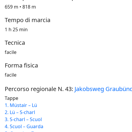
659 m • 818 m
Tempo di marcia
1 h 25 min
Tecnica
facile
Forma fisica
facile
Percorso regionale N. 43:
Jakobsweg Graubün
Tappe
1. Müstair – Lü
2. Lü – S-charl
3. S-charl – Scuol
4. Scuol – Guarda