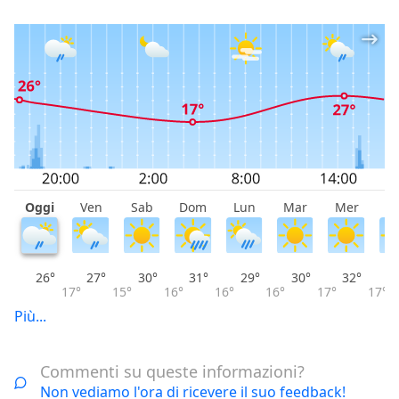
Oggi
Ven
Sab
Dom
Lun
Mar
Mer
G
26°
27°
30°
31°
29°
30°
32°
17°
15°
16°
16°
16°
17°
17°
Più...
Commenti su queste informazioni?
Non vediamo l'ora di ricevere il suo feedback!