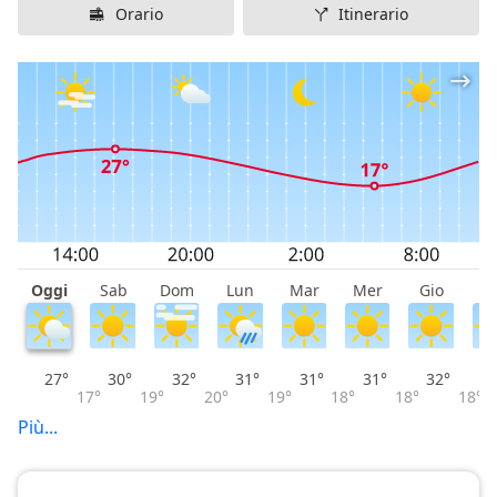
Orario
Itinerario
Oggi
Sab
Dom
Lun
Mar
Mer
Gio
V
27°
30°
32°
31°
31°
31°
32°
17°
19°
20°
19°
18°
18°
18°
Più...