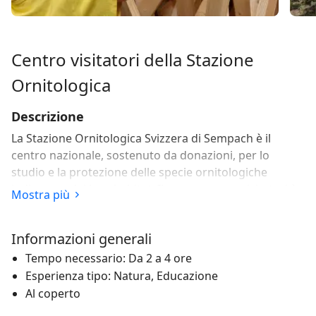
Centro visitatori della Stazione
Ornitologica
Descrizione
La Stazione Ornitologica Svizzera di Sempach è il
centro nazionale, sostenuto da donazioni, per lo
studio e la protezione delle specie ornitologiche
indigene e dei loro habitat. Il nuovo centro visitatori è
Mostra più
un’inconfondibile meta di escursioni e attrazione
turistica sul Lago di Sempach.
Informazioni generali
Una mostra interattiva, un audiovisivo sugli uccelli, un
Tempo necessario: Da 2 a 4 ore
teatro meccanico sul tema del canto degli uccelli e il
Esperienza tipo: Natura, Educazione
giardino naturale sulla riva del Lago di Sempach
Al coperto
invitano a un’escursione nell’ambiente avifaunistico del