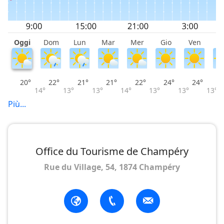
Oggi
Dom
Lun
Mar
Mer
Gio
Ven
S
20°
22°
21°
21°
22°
24°
24°
14°
13°
13°
14°
13°
13°
13°
Più...
Office du Tourisme de Champéry
Rue du Village, 54, 1874 Champéry