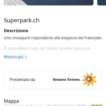
Superpark.ch
Descrizione
Uno snowpark rispondente alle esigenze dei freestyler.
Ci sono diversi gap, rail, kicker, quarter pipe e un
halfpipe istallati e di cui viene curata la manutenzione
Mostra più
durante tutta la stagione invernale sulla pista di
Crosets 2. Qui, vengono organizzate gare e esibizioni
durante la stagione invernale.
Presentato da
Mappa