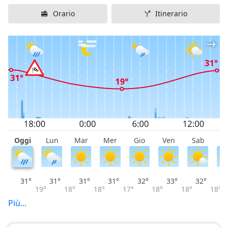
Ad Altnau, gli spacci alimentari, i negozi e la
Orario
Itinerario
gastronomia girano (quasi) interamente intorno alle
mele. Non c’è nessun altro paese in Turgovia che faccia
una torta di mele – “Öpfelchüechli” – migliore. Provare
per credere!
Oggi
Lun
Mar
Mer
Gio
Ven
Sab
D
31°
31°
31°
31°
32°
33°
32°
19°
18°
18°
17°
18°
18°
18°
Più...