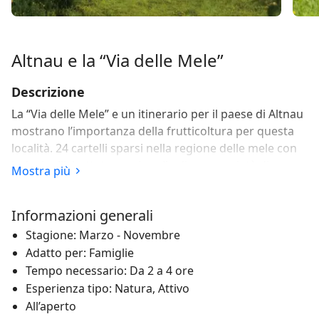
Altnau e la “Via delle Mele”
Descrizione
La “Via delle Mele” e un itinerario per il paese di Altnau
mostrano l’importanza della frutticoltura per questa
località. 24 cartelli sparsi nella regione delle mele con
indovinelli, battute e quiz sulle diverse varietà di
Mostra più
questo frutto rubizzo diffondono informazioni
importanti. Coinvolgendo tra l’altro le tre mele-
Informazioni generali
mascotte Fredi, Lisi ed Emma.
Stagione: Marzo - Novembre
I percorsi tematici partono tra la stazione e il centro
Adatto per: Famiglie
storico. È possibile lasciare l’auto in stazione o sul
Tempo necessario: Da 2 a 4 ore
lungolago.
Esperienza tipo: Natura, Attivo
All’aperto
Le escursioni qui sono particolarmente belle a maggio,