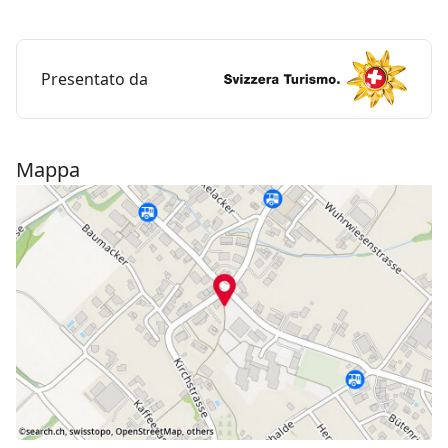
con la fioritura dei meli, o in tarda estate, quando si
svolge la Settimana della Mela di Altnau, che culmina
nel Mercato d’Autunno l’ultimo giorno.
Presentato da
Seguendo
la via delle mele di Lisi
tra le 14 tappe
del percorso rosso si impara qualcosa sul lavoro dei
frutticoltori .
Mappa
Seguendo
la via delle mele di Emma
sul percorso
verde si scoprono molte informazioni su frutta,
frutticoltura, Altnau e la Mostindien, come è
scherzosamente chiamata la Turgovia .
Seguendo
la via delle mele di Fredi
sul percorso
giallo si cammina per il paese, tra mele, pere,
indovinelli, ricette e battute .
( i pannelli informativi sono disponibili solo in
tedesco)