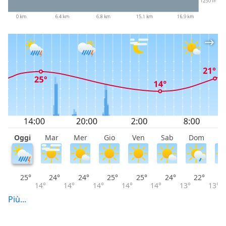
Oggi
Mar
Mer
Gio
Ven
Sab
Dom
L
25°
24°
24°
25°
25°
24°
22°
14°
14°
14°
14°
14°
13°
13°
Più...