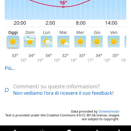
Oggi
Dom
Lun
Mar
Mer
Gio
Ven
S
33°
34°
34°
32°
33°
34°
35°
16°
19°
18°
18°
17°
18°
19°
Più...
Commenti su queste informazioni?
Non vediamo l'ora di ricevere il suo feedback!
Data provided by
Schweizmobil
Text is provided under the Creative Commons 4.0 CC-BY-SA license, images
are subject to copyright.