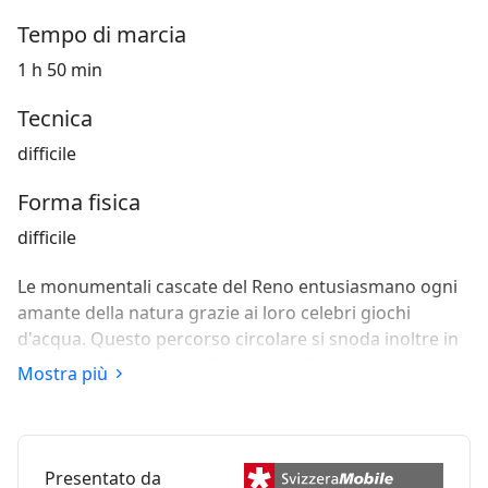
Tempo di marcia
1 h 50 min
Tecnica
difficile
Forma fisica
difficile
Le monumentali cascate del Reno entusiasmano ogni
amante della natura grazie ai loro celebri giochi
d'acqua. Questo percorso circolare si snoda inoltre in
una splendida regione fino al castello di Laufen e
Mostra più
lungo le idilliache e invitanti sponde del Reno.
Presentato da