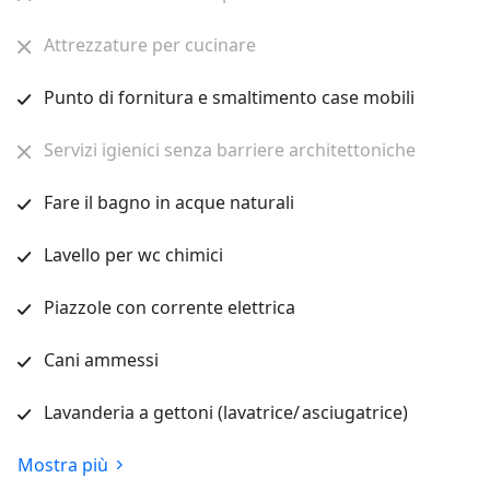
Attrezzature per cucinare
Punto di fornitura e smaltimento case mobili
Servizi igienici senza barriere architettoniche
Fare il bagno in acque naturali
Lavello per wc chimici
Piazzole con corrente elettrica
Cani ammessi
Lavanderia a gettoni (lavatrice/ asciugatrice)
Mostra più