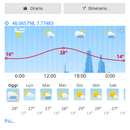
Orario
Itinerario
46.065798, 7.77483
Oggi
Lun
Mar
Mer
Gio
Ven
Sab
D
28°
27°
27°
28°
29°
29°
27°
13°
14°
14°
14°
14°
14°
14°
Più...