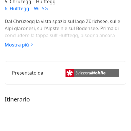
5. Chrüzegg – Hulftegg
6. Hulftegg – Wil SG
Dal Chrüzegg la vista spazia sul lago Zürichsee, sulle
Alpi glaronesi, sull'Alpstein e sul Bodensee. Prima di
concludere la tappa sull'Hulftegg, bisogna ancora
affrontare la scalata dello Schnebelhorn, la montagna
Mostra più
più alta del Cantone Zurigo (1292 m s.l.m.).
Presentato da
Itinerario