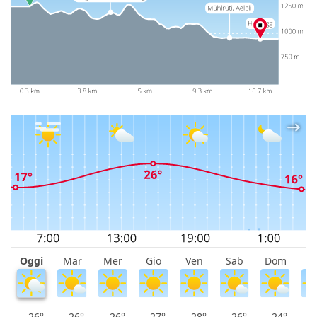
Oggi
Mar
Mer
Gio
Ven
Sab
Dom
L
26°
26°
26°
27°
28°
26°
24°