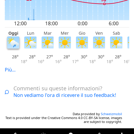
Oggi
Lun
Mar
Mer
Gio
Ven
Sab
D
28°
28°
27°
28°
30°
30°
28°
18°
16°
16°
17°
18°
18°
16°
Più...
Commenti su queste informazioni?
Non vediamo l'ora di ricevere il suo feedback!
Data provided by
Schweizmobil
Text is provided under the Creative Commons 4.0 CC-BY-SA license, images
are subject to copyright.