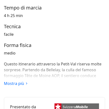
Tempo di marcia
4 h 25 min
Tecnica
facile
Forma fisica
medio
Questo itinerario attraverso la Petit-Val riserva molte
sorprese. Partendo da Bellelay, la culla del famoso
formaggio Tête de Moine AOP, il sentiero conduce
attraverso tipici pascoli, fino a raggiungere la
Mostra più
straordinaria gola di Pichoux. Si può godere della vista
panoramica sul paesaggio del Giura e allo stesso
tempo della tranquillità della valle poco conosciuta.
Presentato da