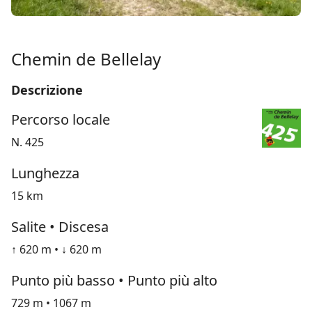
Chemin de Bellelay
Descrizione
Percorso locale
N. 425
Lunghezza
15 km
Salite • Discesa
↑ 620 m • ↓ 620 m
Punto più basso • Punto più alto
729 m • 1067 m