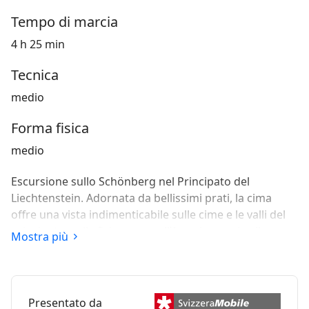
Tempo di marcia
4 h 25 min
Tecnica
medio
Forma fisica
medio
Escursione sullo Schönberg nel Principato del
Liechtenstein. Adornata da bellissimi prati, la cima
offre una vista indimenticabile sulle cime e le valli del
principato, sulla Svizzera e sull’Austria, grazie alla sua
Mostra più
posizione nel cuore delle Alpi del Liechtenstein.
Presentato da