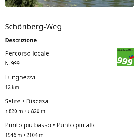
Schönberg-Weg
Descrizione
Percorso locale
N. 999
Lunghezza
12 km
Salite • Discesa
↑ 820 m • ↓ 820 m
Punto più basso • Punto più alto
1546 m • 2104 m