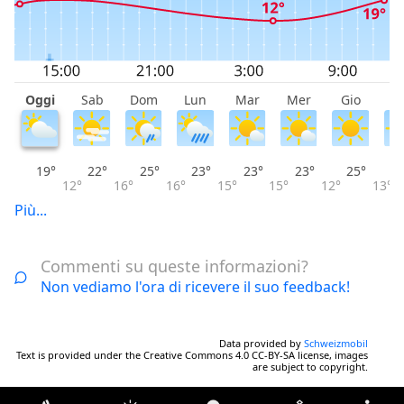
Oggi
Sab
Dom
Lun
Mar
Mer
Gio
V
19°
22°
25°
23°
23°
23°
25°
12°
16°
16°
15°
15°
12°
13°
Più...
Commenti su queste informazioni?
Non vediamo l'ora di ricevere il suo feedback!
Data provided by
Schweizmobil
Text is provided under the Creative Commons 4.0 CC-BY-SA license, images
are subject to copyright.