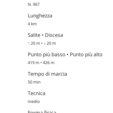
N. 967
Lunghezza
4 km
Salite • Discesa
↑ 20 m • ↓ 20 m
Punto più basso • Punto più alto
419 m • 426 m
Tempo di marcia
50 min
Tecnica
medio
Forma fisica