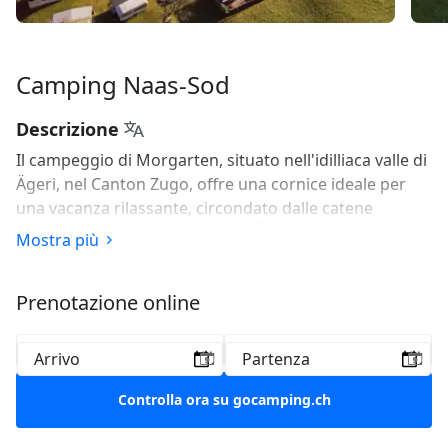
Camping Naas-Sod
Descrizione
Il campeggio di Morgarten, situato nell'idilliaca valle di
Ägeri, nel Canton Zugo, offre una cornice ideale per
una vacanza rilassante, circondato dalle catene
montuose prealpine del lago di Ägeri e da una natura
Mostra più
mozzafiato. La zona circostante offre una rete ideale di
sentieri escursionistici e ciclabili. Tutte le condizioni
Prenotazione online
perfette per una vacanza all'insegna del relax!