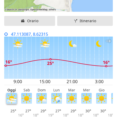
Orario
Itinerario
47.113087, 8.62315
Oggi
Sab
Dom
Lun
Mar
Mer
Gio
V
25°
27°
29°
27°
29°
30°
30°
16°
18°
19°
18°
18°
18°
18°