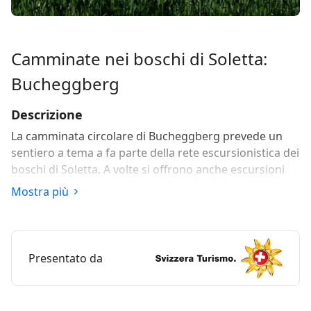
Camminate nei boschi di Soletta:
Bucheggberg
Descrizione
La camminata circolare di Bucheggberg prevede un
sentiero a tema a fa parte della rete escursionistica dei
boschi di Soletta. A volte si offrono anche escursioni
pubbliche, numerosi tragitti escursionistici forniscono
Mostra più
interessanti informazioni tramite dei tabelloni.
Il punto di partenza dell'ampia camminata nel bosco di
Bucheggberg è il parcheggio presso il castello di
Presentato da
Buchegg a Kyburg-Buchegg.
La collina di Bucheggberg si erge dolcemente nel