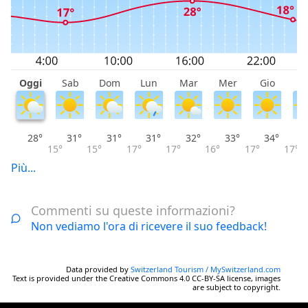
(come si vede dall'inizio della camminata a tema).
Nell'Altopiano ci sono solo ancora un paio di
insenature quasi incontaminate. La pace assoluta di
queste minute valli appartate è interrotta solo dai dolci
suoni del ruscello Mülibach.
Oggi
Sab
Dom
Lun
Mar
Mer
Gio
V
28°
31°
31°
31°
32°
33°
34°
15°
15°
17°
17°
16°
17°
17°
Più...
Commenti su queste informazioni?
Non vediamo l'ora di ricevere il suo feedback!
Data provided by
Switzerland Tourism / MySwitzerland.com
Text is provided under the Creative Commons 4.0 CC-BY-SA license, images
are subject to copyright.