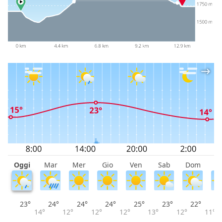
Oggi
Mar
Mer
Gio
Ven
Sab
Dom
L
23°
24°
24°
24°
25°
23°
22°
14°
12°
12°
12°
13°
12°
11°