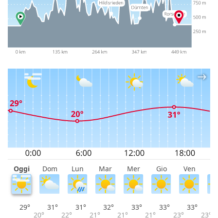
Oggi
Dom
Lun
Mar
Mer
Gio
Ven
S
29°
31°
31°
32°
33°
33°
33°
20°
22°
21°
21°
21°
23°
23°