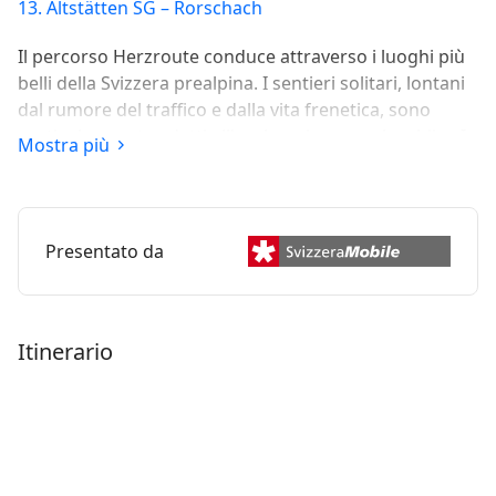
13. Altstätten SG – Rorschach
Il percorso Herzroute conduce attraverso i luoghi più
belli della Svizzera prealpina. I sentieri solitari, lontani
dal rumore del traffico e dalla vita frenetica, sono
particolarmente adatti all'esplorazione con le e-bike. In
Mostra più
questo modo il percorso offre un incontro
appassionato tra natura e uomo.
Presentato da
Itinerario