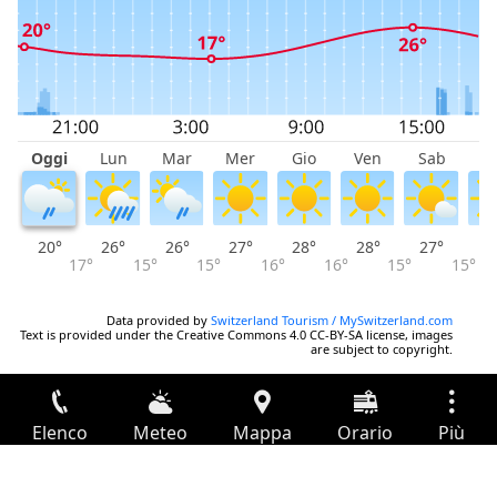
Oggi
Lun
Mar
Mer
Gio
Ven
Sab
D
20°
26°
26°
27°
28°
28°
27°
2
17°
15°
15°
16°
16°
15°
15°
Data provided by
Switzerland Tourism / MySwitzerland.com
Text is provided under the Creative Commons 4.0 CC-BY-SA license, images
are subject to copyright.
Elenco
Meteo
Mappa
Orario
Più
Accesso