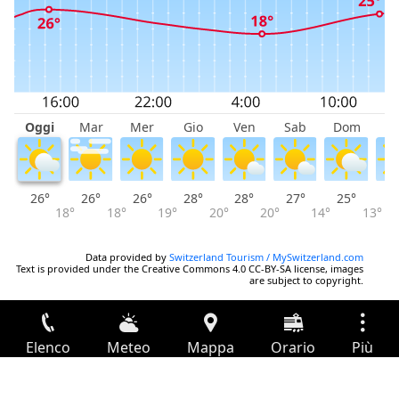
Oggi
Mar
Mer
Gio
Ven
Sab
Dom
L
26°
26°
26°
28°
28°
27°
25°
2
18°
18°
19°
20°
20°
14°
13°
Data provided by
Switzerland Tourism / MySwitzerland.com
Text is provided under the Creative Commons 4.0 CC-BY-SA license, images
are subject to copyright.
Elenco
Meteo
Mappa
Orario
Più
Accesso