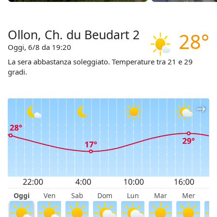
Ollon, Ch. du Beudart 2
28°
Oggi, 6/8 da 19:20
La sera abbastanza soleggiato. Temperature tra 21 e 29
gradi.
Oggi
Ven
Sab
Dom
Lun
Mar
Mer
G