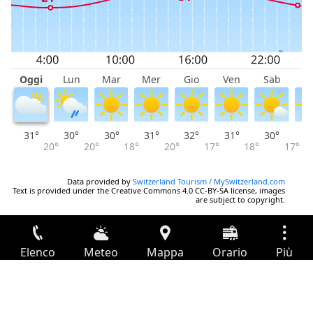
Oggi
Lun
Mar
Mer
Gio
Ven
Sab
D
31°
30°
30°
31°
32°
31°
30°
2
20°
20°
18°
20°
17°
18°
17°
Data provided by
Switzerland Tourism / MySwitzerland.com
Text is provided under the Creative Commons 4.0 CC-BY-SA license, images
are subject to copyright.
Elenco
Meteo
Mappa
Orario
Più
Accesso