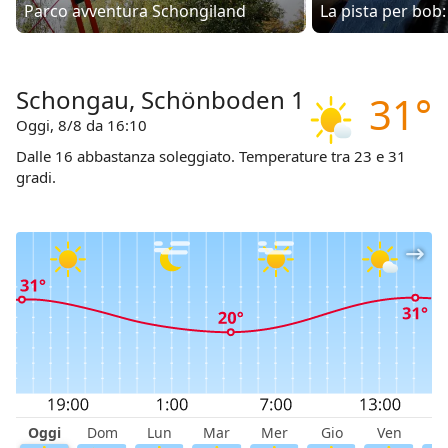
Parco avventura Schongiland
La pista per bob:
Schongau, Schönboden 1
31°
Oggi, 8/8 da 16:10
Dalle 16 abbastanza soleggiato. Temperature tra 23 e 31
gradi.
Oggi
Dom
Lun
Mar
Mer
Gio
Ven
S