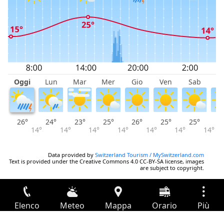
Oggi
Lun
Mar
Mer
Gio
Ven
Sab
D
26°
24°
23°
25°
26°
25°
25°
2
14°
14°
14°
14°
14°
14°
14°
Data provided by
Switzerland Tourism / MySwitzerland.com
Text is provided under the Creative Commons 4.0 CC-BY-SA license, images
are subject to copyright.
Elenco
Meteo
Mappa
Orario
Più