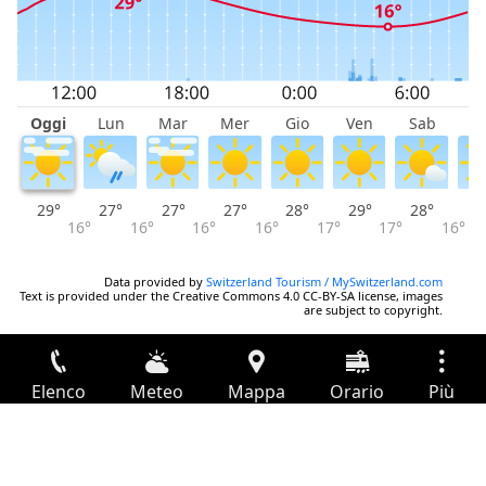
Oggi
Lun
Mar
Mer
Gio
Ven
Sab
D
29°
27°
27°
27°
28°
29°
28°
2
16°
16°
16°
16°
17°
17°
16°
Data provided by
Switzerland Tourism / MySwitzerland.com
Text is provided under the Creative Commons 4.0 CC-BY-SA license, images
are subject to copyright.
Elenco
Meteo
Mappa
Orario
Più
Accesso