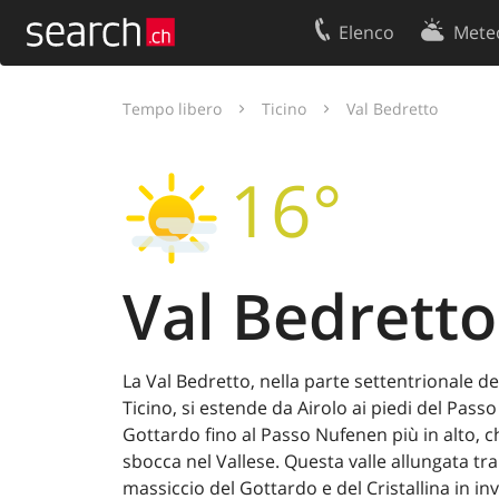
Elenco
Mete
Il vostro profolio
Contatti
Tempo libero
Ticino
Val Bedretto
Area clienti
Condizioni d’u
16°
Informazioni Legali
Protezione dei
Val Bedretto
La Val Bedretto, nella parte settentrionale de
Ticino, si estende da Airolo ai piedi del Passo
Gottardo fino al Passo Nufenen più in alto, c
sbocca nel Vallese. Questa valle allungata tra 
massiccio del Gottardo e del Cristallina in in