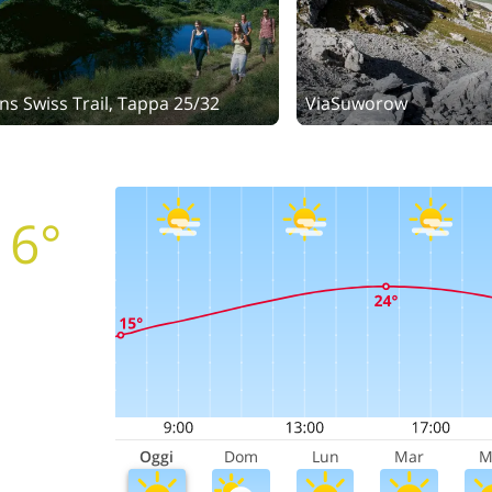
ns Swiss Trail, Tappa 25/32
ViaSuworow
16°
Oggi
Dom
Lun
Mar
M