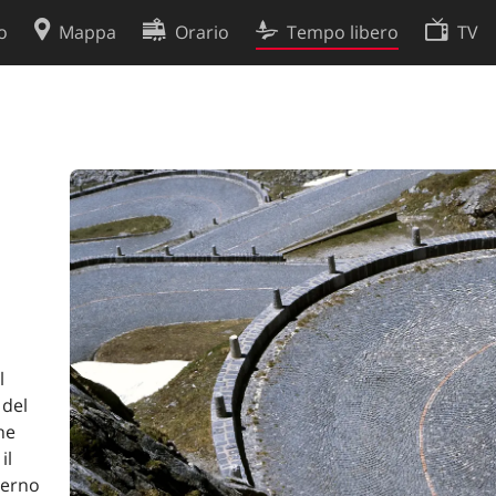
o
Mappa
Orario
Tempo libero
TV
Politica sui cookie
so
Preferenze cookie
 dati
Sviluppatori
l
 del
he
il
verno