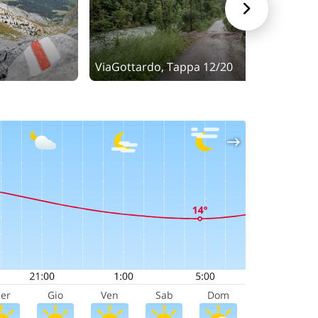

ViaGottardo, Tappa 12/20
P
er
Gio
Ven
Sab
Dom