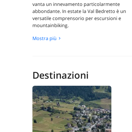
vanta un innevamento particolarmente
abbondante. In estate la Val Bedretto è un
versatile comprensorio per escursioni e
mountainbiking.
La Val Bedretto, contrafforte superiore della
Mostra più
Massiccio del Cristallina. La regione molto natu
ricavavano dei rendimenti alquanto modesti. G
riprende la sua identità, soprattutto grazie a
Destinazioni