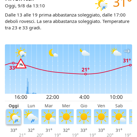
31°
Oggi, 9/8 da 13:10
Dalle 13 alle 19 prima abbastanza soleggiato, dalle 17:00
deboli rovesci. La sera abbastanza soleggiato. Temperature
tra 23 e 33 gradi.
Oggi
Lun
Mar
Mer
Gio
Ven
Sab
D
33°
32°
31°
32°
33°
33°
31°
2
21°
20°
19°
19°
19°
20°
19°