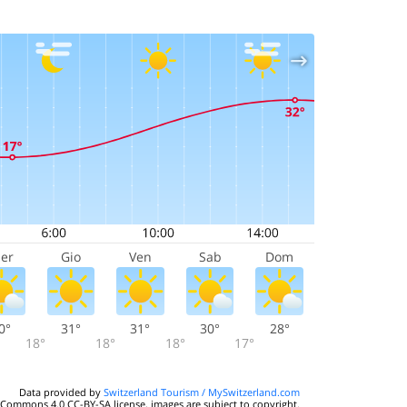
er
Gio
Ven
Sab
Dom
0°
31°
31°
30°
28°
18°
18°
18°
17°
Data provided by
Switzerland Tourism / MySwitzerland.com
 Commons 4.0 CC-BY-SA license, images are subject to copyright.