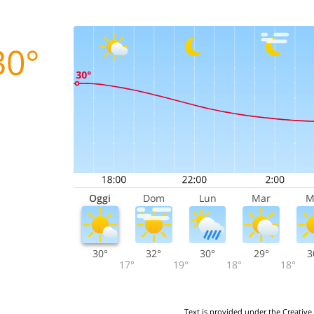
30°
Oggi
Dom
Lun
Mar
M
30°
32°
30°
29°
3
17°
19°
18°
18°
Text is provided under the Creative