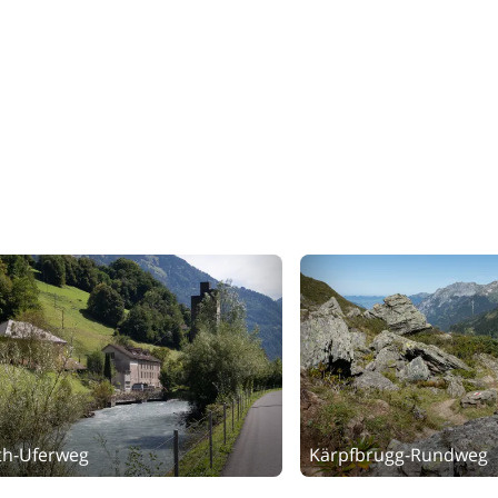
th-Uferweg
Kärpfbrugg-Rundweg