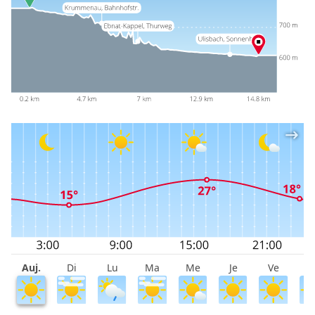
Auj.
Di
Lu
Ma
Me
Je
Ve
S