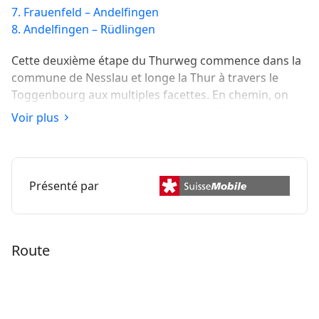
7. Frauenfeld – Andelfingen
8. Andelfingen – Rüdlingen
Cette deuxième étape du Thurweg commence dans la
commune de Nesslau et longe la Thur à travers le
Toggenbourg aux multiples facettes. En chemin, on
découvre un paysage varié avec des villages, des
Voir plus
prairies et des zones boisées. La petite ville de Wattwil,
destination de l’étape, réserve de nombreuses
curiosités.
Présenté par
Route