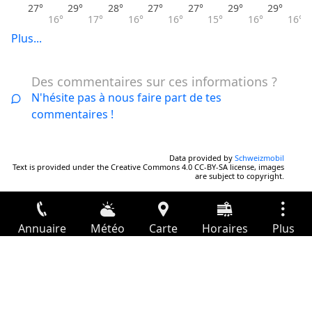
27°
29°
28°
27°
27°
29°
29°
16°
17°
16°
16°
15°
16°
16°
Plus...
Des commentaires sur ces informations ?
N'hésite pas à nous faire part de tes
commentaires !
Data provided by
Schweizmobil
Text is provided under the Creative Commons 4.0 CC-BY-SA license, images
are subject to copyright.
Annuaire
Météo
Carte
Horaires
Plus
Connexion
Services