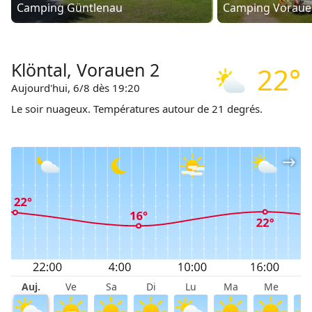
Camping Güntlenau
Camping Voraue
Klöntal, Vorauen 2
22°
Aujourd'hui, 6/8 dès 19:20
Le soir nuageux. Températures autour de 21 degrés.
Auj.
Ve
Sa
Di
Lu
Ma
Me
J