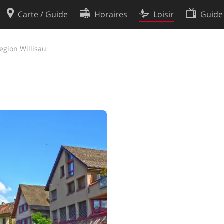
Carte / Guide
Horaires
Loisir
Guide
Politique en matière de cooki
egion Willisau
utilisation
Préférences de cookies
des données
Développeurs