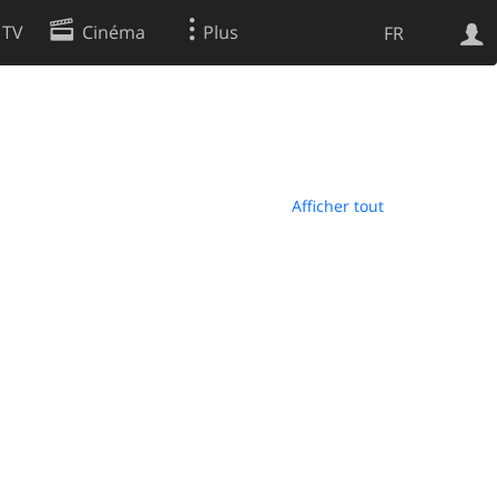
 TV
Cinéma
Plus
FR
es
Web
Apps
Afficher tout