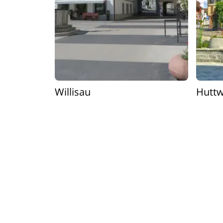
Willisau
Huttw