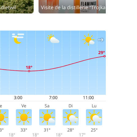
dietwil
Visite de la distillerie "Trojka" à Willisau
Je
Ve
Sa
Di
Lu
3°
33°
31°
28°
25°
18°
18°
18°
17°