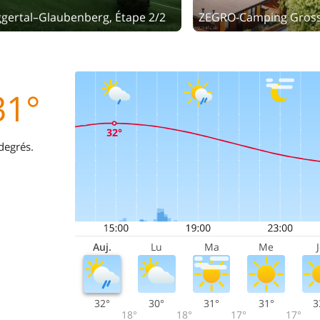
gertal–Glaubenberg, Étape 2/2
ZEGRO-Camping Gross
31°
degrés.
Auj.
Lu
Ma
Me
32°
30°
31°
31°
3
18°
18°
17°
17°