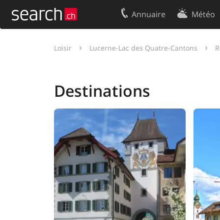
Annuaire
Météo
Votre inscription
Contact
Loisir
Lucerne-Lac des Quatre-Cantons
R
Centre clients
Conditions d’
Mentions Légales
Protection 
Destinations